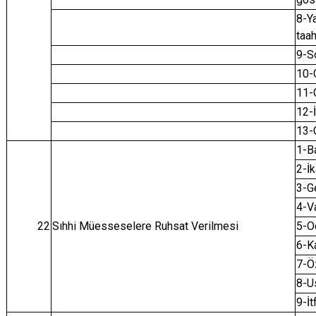
8-Ya
taa
9-So
10-
11-
12-
13-G
1-B
2-İ
3-Ge
4-Va
22
Sıhhi Müesseselere Ruhsat Verilmesi
5-O
6-Ka
7-Öz
8-U
9-İt