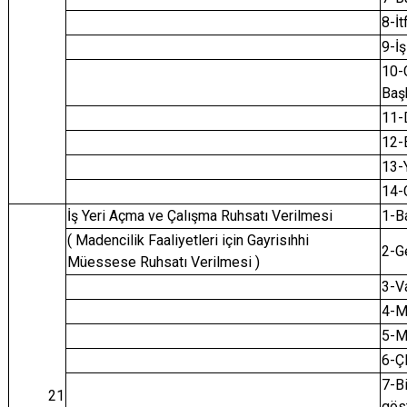
8-İt
9-İ
10-G
Baş
11-D
12-
13-
14-
İş Yeri Açma ve Çalışma Ruhsatı Verilmesi
1-B
( Madencilik Faaliyetleri için Gayrisıhhi
2-Ge
Müessese Ruhsatı Verilmesi )
3-Va
4-M
5-M
6-Ç
7-Bi
21
göst