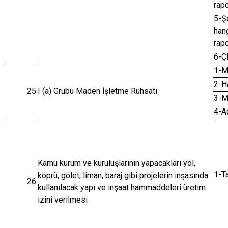
rapo
5-Ş
hang
rap
6-Ç
1-M
2-Ha
25
I (a) Grubu Maden İşletme Ruhsatı
3-M
4-A
Kamu kurum ve kuruluşlarının yapacakları yol,
1-Ta
köprü, gölet, liman, baraj gibi projelerin inşasında
26
kullanılacak yapı ve inşaat hammaddeleri üretim
izini verilmesi