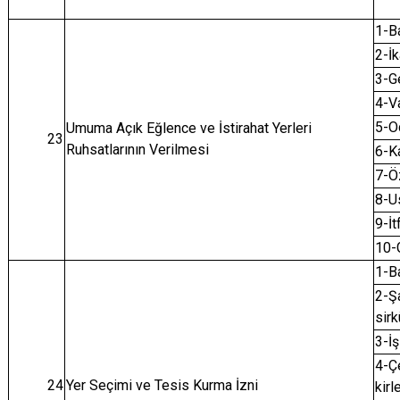
1-B
2-İ
3-Ge
4-Va
5-O
Umuma Açık Eğlence ve İstirahat Yerleri
23
Ruhsatlarının Verilmesi
6-Ka
7-Öz
8-U
9-İt
10-
1-B
2-Şa
sirk
3-İ
4-Çe
24
Yer Seçimi ve Tesis Kurma İzni
kirl