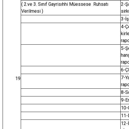
( 2.ve 3. Sınıf Gayrisıhhi Müessese Ruhsatı
2-Şa
Verilmesi )
sirk
3-İş
4-Çe
kirl
rapo
5-Ş
hang
rap
6-Ç
7-Ya
19
rap
8-S
9-E
10-G
11-
12-