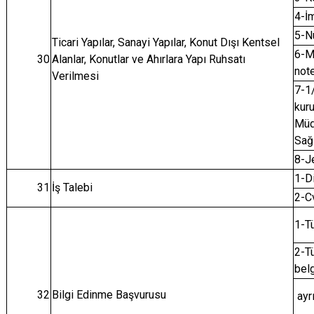
4-İ
5-N
Ticari Yapılar, Sanayi Yapılar, Konut Dışı Kentsel
6-Mü
30
Alanlar, Konutlar ve Ahırlara Yapı Ruhsatı
note
Verilmesi
7-1
kuru
Müd
Sağl
8-Je
1-D
31
İş Talebi
2-C
1-T
2-Tü
belg
32
Bilgi Edinme Başvurusu
ayr