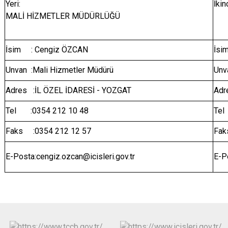
Yeri:
İkin
MALİ HİZMETLER MÜDÜRLÜĞÜ
İsim : Cengiz ÖZCAN
İsi
Unvan :Mali Hizmetler Müdürü
Unv
Adres :İL ÖZEL İDARESİ - YOZGAT
Adr
Tel :0354 212 10 48
Te
Faks :0354 212 12 57
Fak
E-Posta:cengiz.ozcan@icisleri.gov.tr
E-Po