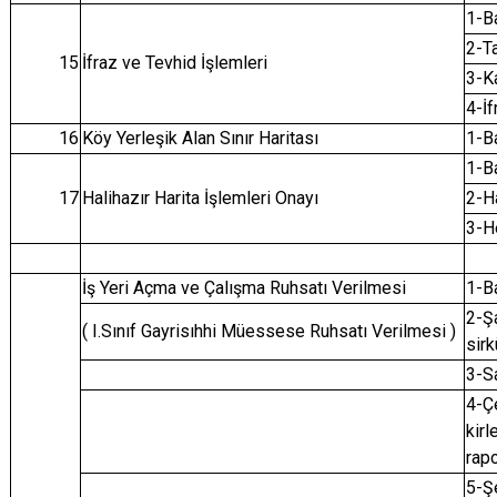
1-B
2-T
15
İfraz ve Tevhid İşlemleri
3-K
4-İf
16
Köy Yerleşik Alan Sınır Haritası
1-B
1-B
17
Halihazır Harita İşlemleri Onayı
2-Hâ
3-H
İş Yeri Açma ve Çalışma Ruhsatı Verilmesi
1-B
2-Şa
( I.Sınıf Gayrisıhhi Müessese Ruhsatı Verilmesi )
sirk
3-Sa
4-Çe
kirl
rapo
5-Ş