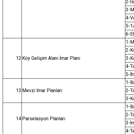
2-İs
3-M
4-Va
5-1/
6-Et
1-M
2-Kö
12
Köy Gelişim Alanı İmar Planı
3-Ka
4-T
5-İh
1-B
13
Mevzi İmar Planları
2-T
3-K
1-B
2-T
14
Parselasyon Planları
3-İm
4-T