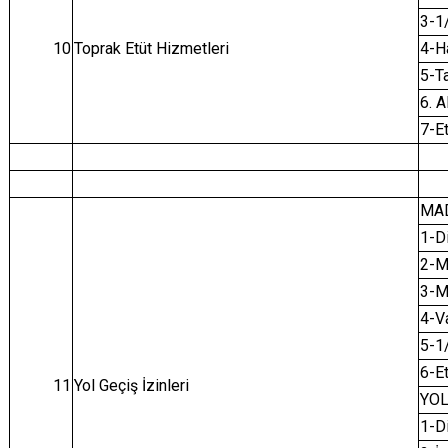
3-1/
10
Toprak Etüt Hizmetleri
4-H
5-Ta
6. 
7-Et
MAD
1-D
2-M
3-Mü
4-Va
5-1/
6-Et
11
Yol Geçiş İzinleri
YOL
1-D