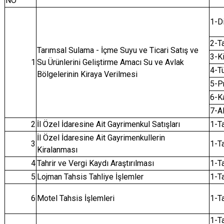
NO
1-D
2-T
Tarımsal Sulama - İçme Suyu ve Ticari Satış ve
3-K
1
Su Ürünlerini Geliştirme Amacı Su ve Avlak
4-Tü
Bölgelerinin Kiraya Verilmesi
5-P
6-K
7-A
2
İl Özel İdaresine Ait Gayrimenkul Satışları
1-T
İl Özel İdaresine Ait Gayrimenkullerin
3
1-T
Kiralanması
4
Tahrir ve Vergi Kaydı Araştırılması
1-T
5
Lojman Tahsis Tahliye İşlemler
1-T
6
Motel Tahsis İşlemleri
1-T
1-T