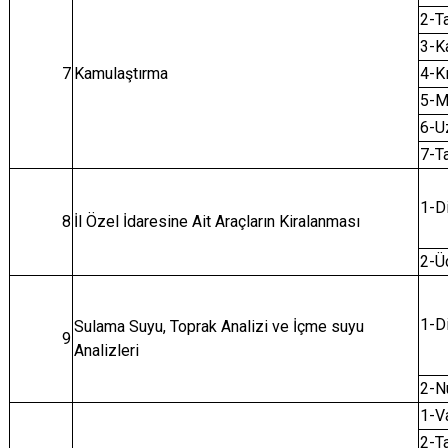
2-Ta
3-Ka
7
Kamulaştırma
4-K
5-M
6-U
7-T
1-D
8
İl Özel İdaresine Ait Araçların Kiralanması
2-Ü
1-D
Sulama Suyu, Toprak Analizi ve İçme suyu
9
Analizleri
2-N
1-Va
2-Ta