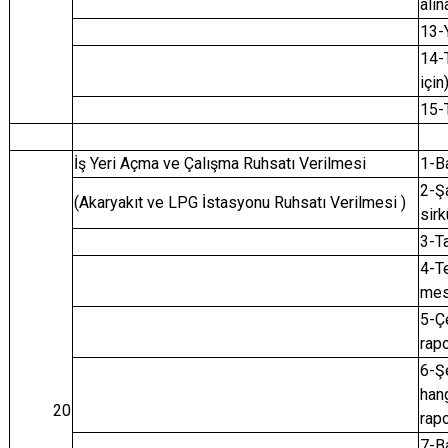
alın
13-
14-T
için
15-T
İş Yeri Açma ve Çalışma Ruhsatı Verilmesi
1-B
2-Şa
(Akaryakıt ve LPG İstasyonu Ruhsatı Verilmesi )
sirk
3-Ta
4-T
mes
5-Çe
rap
6-Ş
hang
20
rapo
7-B