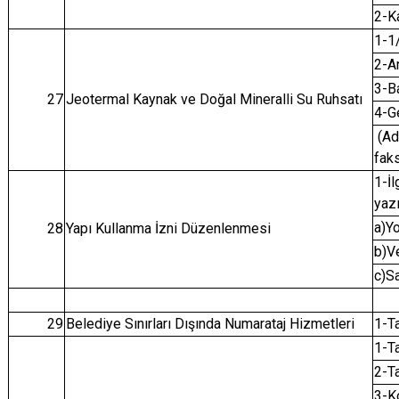
2-K
1-1/
2-A
3-B
27
Jeotermal Kaynak ve Doğal Mineralli Su Ruhsatı
4-Ge
(Adr
fak
1-İl
yazı
a)Y
28
Yapı Kullanma İzni Düzenlenmesi
b)V
c)Sa
29
Belediye Sınırları Dışında Numarataj Hizmetleri
1-T
1-T
2-T
3-K