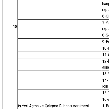
hang
rap
6-Ç
7-Ya
18
rap
8-S
9-E
10-D
11-G
12-
alın
13-
14-T
için 
15-T
16-
İş Yeri Açma ve Çalışma Ruhsatı Verilmesi
1-B